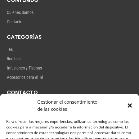
CONTENIDO
Quiénes Somos
Contacto
CATEGORÍAS
Tés
Rooibos
Infusiones y Tisanas
Accesorios para el Té
CONTACTO
Gestionar el consentimiento
Gutiérrez Mas,18
de las cookies
info@lateterita.com
Para ofrecer las mejores experiencias, utilizamos tecnologías como las
cookies para almacenar y/o acceder a la información del dispositivo. El
+34 661 38 21 43
consentimiento de estas tecnologías nos permitirá procesar datos como
el comportamiento de navegación o las identificaciones únicas en este