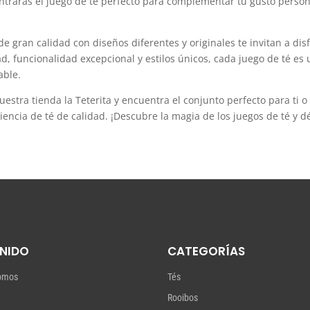
ntrarás el juego de té perfecto para complementar tu gusto person
e gran calidad con diseños diferentes y originales te invitan a di
 funcionalidad excepcional y estilos únicos, cada juego de té es u
able.
uestra tienda la Teterita y encuentra el conjunto perfecto para ti 
iencia de té de calidad. ¡Descubre la magia de los juegos de té y déj
NIDO
CATEGORÍAS
omos
Tés
Rooibos