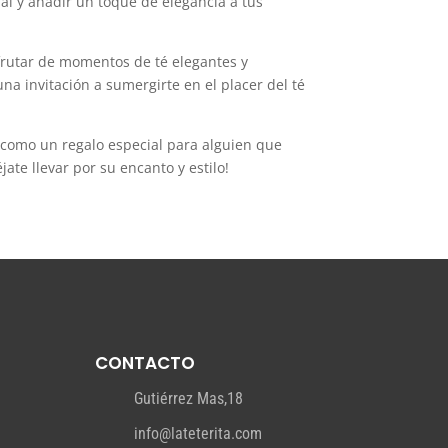
al y añadir un toque de elegancia a tus
sfrutar de momentos de té elegantes y
na invitación a sumergirte en el placer del té
o como un regalo especial para alguien que
ate llevar por su encanto y estilo!
CONTACTO
Gutiérrez Mas,18
info@lateterita.com