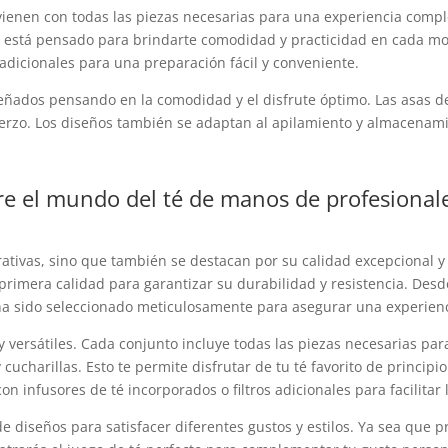
vienen con todas las piezas necesarias para una experiencia complet
nto está pensado para brindarte comodidad y practicidad en cada 
 adicionales para una preparación fácil y conveniente.
eñados pensando en la comodidad y el disfrute óptimo. Las asas de 
esfuerzo. Los diseños también se adaptan al apilamiento y almacenam
re el mundo del té de manos de profesional
rativas, sino que también se destacan por su calidad excepcional y
imera calidad para garantizar su durabilidad y resistencia. Desde
o ha sido seleccionado meticulosamente para asegurar una experienci
 versátiles. Cada conjunto incluye todas las piezas necesarias par
y cucharillas. Esto te permite disfrutar de tu té favorito de principi
 infusores de té incorporados o filtros adicionales para facilitar 
 diseños para satisfacer diferentes gustos y estilos. Ya sea que pr