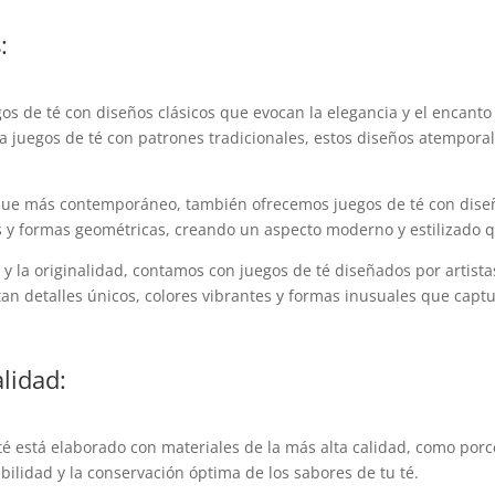
:
egos de té con diseños clásicos que evocan la elegancia y el encan
ta juegos de té con patrones tradicionales, estos diseños atempor
que más contemporáneo, también ofrecemos juegos de té con diseño
les y formas geométricas, creando un aspecto moderno y estilizado 
e y la originalidad, contamos con juegos de té diseñados por artist
ntan detalles únicos, colores vibrantes y formas inusuales que cap
lidad:
é está elaborado con materiales de la más alta calidad, como porce
bilidad y la conservación óptima de los sabores de tu té.