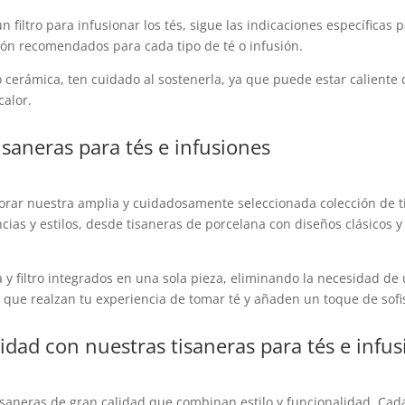
un filtro para infusionar los tés, sigue las indicaciones específicas
ión recomendados para cada tipo de té o infusión.
 o cerámica, ten cuidado al sostenerla, ya que puede estar caliente 
calor.
isaneras para tés e infusiones
plorar nuestra amplia y cuidadosamente seleccionada colección de t
ias y estilos, desde tisaneras de porcelana con diseños clásicos y
 filtro integrados en una sola pieza, eliminando la necesidad de ut
s que realzan tu experiencia de tomar té y añaden un toque de sofi
alidad con nuestras tisaneras para tés e infu
tisaneras de gran calidad que combinan estilo y funcionalidad. Cad