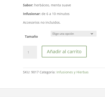
Sabor:
herbáceo, menta suave
Infusionar:
de 6 a 10 minutos
Accesorios no incluidos.
Tamaño
Jardín
Añadir al carrito
de
la
Abuela
cantidad
SKU:
9017
Categoría:
Infusiones y Hierbas