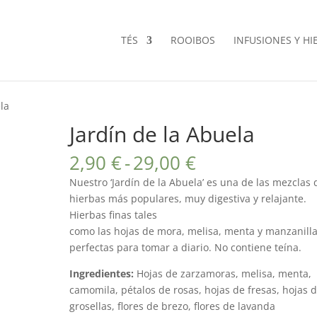
TÉS
ROOIBOS
INFUSIONES Y HI
la
Jardín de la Abuela
Rango
2,90
€
-
29,00
€
de
Nuestro ‘Jardín de la Abuela’ es una de las mezclas 
precios:
hierbas más populares, muy digestiva y relajante.
desde
Hierbas finas tales
2,90 €
como las hojas de mora, melisa, menta y manzanill
hasta
perfectas para tomar a diario. No contiene teína.
29,00 €
Ingredientes:
Hojas de zarzamoras, melisa, menta,
camomila, pétalos de rosas, hojas de fresas, hojas 
grosellas, flores de brezo, flores de lavanda