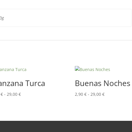
0g
nzana Turca
Buenas Noches
Rango
Rango
0
€
-
29,00
€
2,90
€
-
29,00
€
de
de
precios:
precios:
desde
desde
2,90 €
2,90 €
hasta
hasta