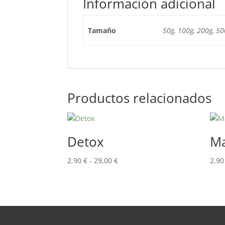
Información adicional
Tamaño
50g, 100g, 200g, 50
Productos relacionados
Detox
Ma
Rango
2,90
€
-
29,00
€
2,9
de
precios:
desde
2,90 €
hasta