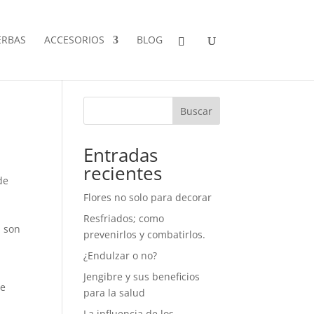
ERBAS
ACCESORIOS
BLOG
Buscar
Entradas
recientes
de
Flores no solo para decorar
Resfriados; como
a son
prevenirlos y combatirlos.
¿Endulzar o no?
Jengibre y sus beneficios
de
para la salud
La influencia de los