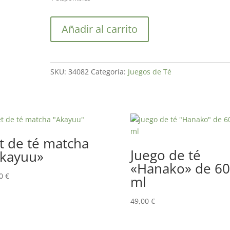
Juego
Añadir al carrito
de
Té
Japonés
Furawa
SKU:
34082
Categoría:
Juegos de Té
cantidad
t de té matcha
Juego de té
kayuu»
«Hanako» de 6
00
€
ml
49,00
€