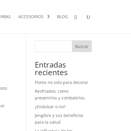
ERBAS
ACCESORIOS
BLOG
Buscar
Entradas
recientes
Flores no solo para decorar
esto
Resfriados; como
prevenirlos y combatirlos.
ior
¿Endulzar o no?
Jengibre y sus beneficios
para la salud
La influencia de los