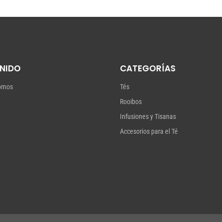
NIDO
CATEGORÍAS
omos
Tés
Rooibos
Infusiones y Tisanas
Accesorios para el Té