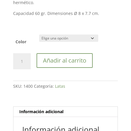
hermético.
Capacidad 60 gr. Dimensiones Ø 8 x 7.7 cm.
Color
Lata
Añadir al carrito
Japonesa
Suzuko
60
gr.
SKU:
1400
Categoría:
Latas
cantidad
Información adicional
Información adicional