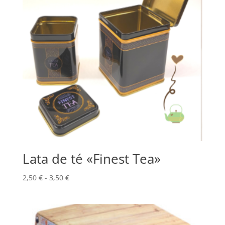
Lata de té «Finest Tea»
Rango
2,50
€
-
3,50
€
de
precios:
desde
2,50 €