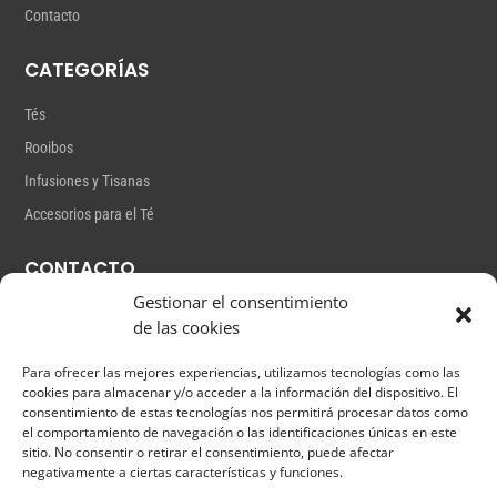
Contacto
CATEGORÍAS
Tés
Rooibos
Infusiones y Tisanas
Accesorios para el Té
CONTACTO
Gestionar el consentimiento
Gutiérrez Mas,18
de las cookies
info@lateterita.com
Para ofrecer las mejores experiencias, utilizamos tecnologías como las
cookies para almacenar y/o acceder a la información del dispositivo. El
+34 661 38 21 43
consentimiento de estas tecnologías nos permitirá procesar datos como
el comportamiento de navegación o las identificaciones únicas en este
sitio. No consentir o retirar el consentimiento, puede afectar
negativamente a ciertas características y funciones.