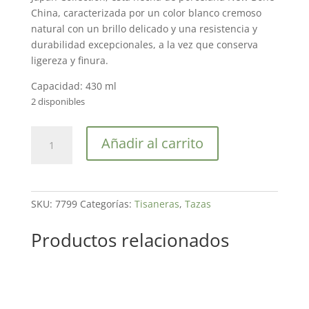
China, caracterizada por un color blanco cremoso
natural con un brillo delicado y una resistencia y
durabilidad excepcionales, a la vez que conserva
ligereza y finura.
Capacidad: 430 ml
2 disponibles
Taza
Añadir al carrito
Infusora
La
Gran
Hola
SKU:
7799
Categorías:
Tisaneras
,
Tazas
by
Hokusai
Productos relacionados
cantidad