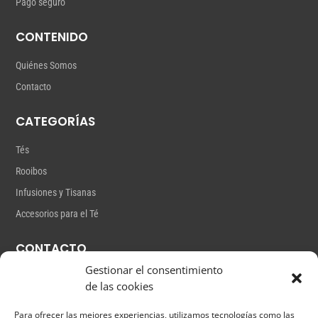
Pago seguro
CONTENIDO
Quiénes Somos
Contacto
CATEGORÍAS
Tés
Rooibos
Infusiones y Tisanas
Accesorios para el Té
CONTACTO
Gestionar el consentimiento
Gutiérrez Mas,18
de las cookies
info@lateterita.com
Para ofrecer las mejores experiencias, utilizamos tecnologías como las