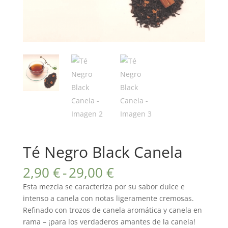
Té Negro Black Canela
Rango
2,90
€
-
29,00
€
de
Esta mezcla se caracteriza por su sabor dulce e
precios:
intenso a canela con notas ligeramente cremosas.
desde
Refinado con trozos de canela aromática y canela en
2,90 €
rama – ¡para los verdaderos amantes de la canela!