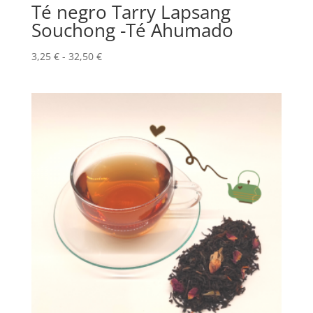
Té negro Tarry Lapsang
Souchong -Té Ahumado
Rango
3,25
€
-
32,50
€
de
precios:
desde
3,25 €
hasta
32,50 €