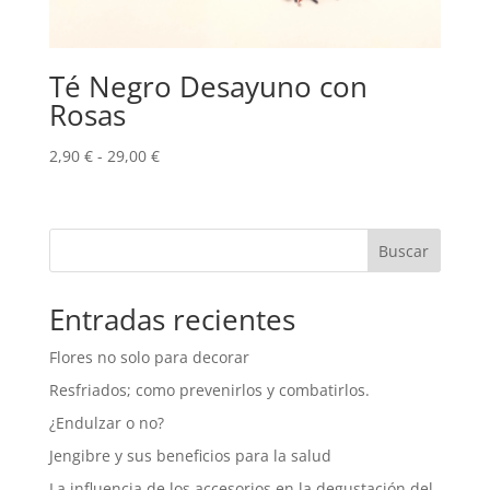
Té Negro Desayuno con
Rosas
Rango
2,90
€
-
29,00
€
de
precios:
desde
Buscar
2,90 €
hasta
29,00 €
Entradas recientes
Flores no solo para decorar
Resfriados; como prevenirlos y combatirlos.
¿Endulzar o no?
Jengibre y sus beneficios para la salud
La influencia de los accesorios en la degustación del