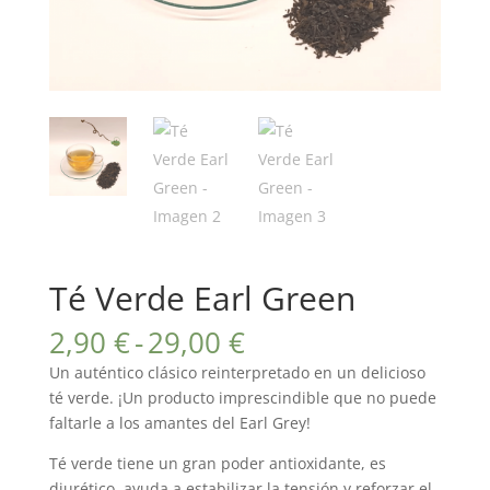
Té Verde Earl Green
Rango
2,90
€
-
29,00
€
de
Un auténtico clásico reinterpretado en un delicioso
precios:
té verde. ¡Un producto imprescindible que no puede
desde
faltarle a los amantes del Earl Grey!
2,90 €
hasta
Té verde tiene un gran poder antioxidante, es
diurético, ayuda a estabilizar la tensión y reforzar el