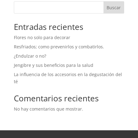
desde
Buscar
2,90 €
hasta
29,00 €
Entradas recientes
Flores no solo para decorar
Resfriados; como prevenirlos y combatirlos.
¿Endulzar o no?
Jengibre y sus beneficios para la salud
La influencia de los accesorios en la degustación del
té
Comentarios recientes
No hay comentarios que mostrar.