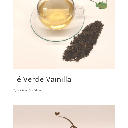
Té Verde Vainilla
Rango
2,65
€
-
26,50
€
de
precios:
desde
2,65 €
hasta