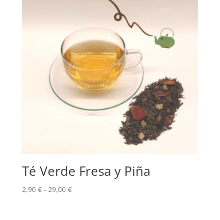
hasta
26,00 €
Té Verde Fresa y Piña
Rango
2,90
€
-
29,00
€
de
precios: