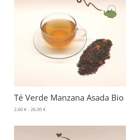
26,50 €
Té Verde Manzana Asada Bio
Rango
2,60
€
-
26,00
€
de
precios:
desde
2,60 €