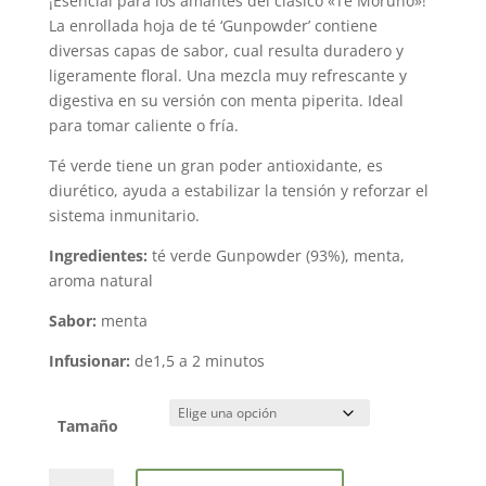
¡Esencial para los amantes del clásico «Té Moruno»!
precios:
La enrollada hoja de té ‘Gunpowder’ contiene
desde
diversas capas de sabor, cual resulta duradero y
2,90 €
ligeramente floral. Una mezcla muy refrescante y
hasta
digestiva en su versión con menta piperita. Ideal
29,00 €
para tomar caliente o fría.
Té verde tiene un gran poder antioxidante, es
diurético, ayuda a estabilizar la tensión y reforzar el
sistema inmunitario.
Ingredientes:
té verde Gunpowder (93%), menta,
aroma natural
Sabor:
menta
Infusionar:
de1,5 a 2 minutos
Tamaño
Té