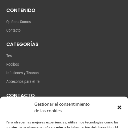
CONTENIDO
Quiénes Somos
Contacto
CATEGORÍAS
Tés
Rooibos
Infusiones y Tisanas
Accesorios para el Té
CONTACTO
Gestionar el consentimiento
Gutiérrez Mas,18
de las cookies
info@lateterita.com
Para ofrecer las mejores experiencias, utilizamos tecnologías como las
+34 661 38 21 43
cookies para almacenar y/o acceder a la información del dispositivo. El