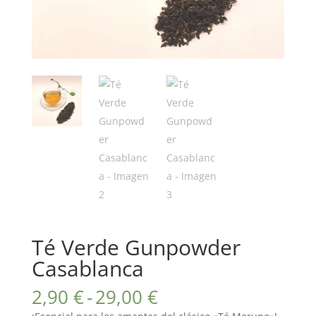
Té Verde Gunpowder
Casablanca
Rango
2,90
€
-
29,00
€
de