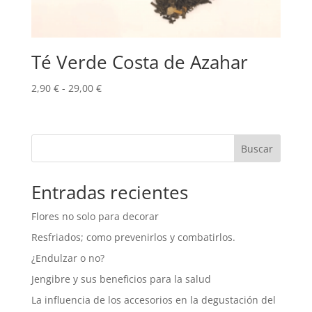
Té Verde Costa de Azahar
Rango
2,90
€
-
29,00
€
de
precios:
desde
Buscar
2,90 €
hasta
29,00 €
Entradas recientes
Flores no solo para decorar
Resfriados; como prevenirlos y combatirlos.
¿Endulzar o no?
Jengibre y sus beneficios para la salud
La influencia de los accesorios en la degustación del