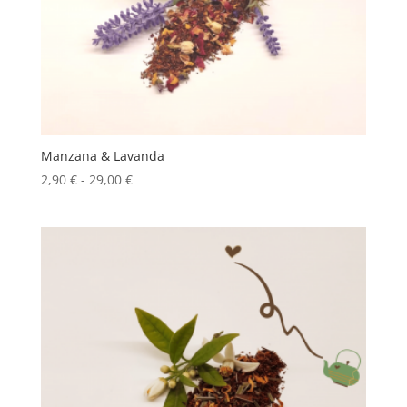
Manzana & Lavanda
Rango
2,90
€
-
29,00
€
de
precios:
desde
2,90 €
hasta
29,00 €