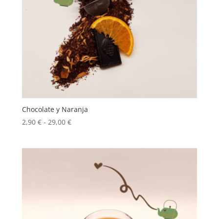
Chocolate y Naranja
Rango
2,90
€
-
29,00
€
de
precios:
desde
2,90 €
hasta
29,00 €