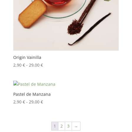
Origin Vainilla
Rango
2,90
€
-
29,00
€
de
precios:
desde
2,90 €
Pastel de Manzana
hasta
Rango
2,90
€
-
29,00
€
29,00 €
de
precios:
desde
1
2
3
→
2,90 €