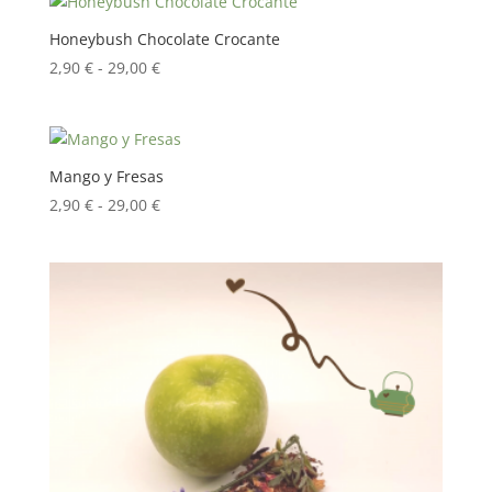
desde
2,90 €
Honeybush Chocolate Crocante
hasta
Rango
2,90
€
-
29,00
€
29,00 €
de
precios:
desde
2,90 €
Mango y Fresas
hasta
Rango
2,90
€
-
29,00
€
29,00 €
de
precios:
desde
2,90 €
hasta
29,00 €