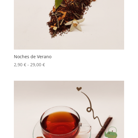
Noches de Verano
Rango
2,90
€
-
29,00
€
de
precios:
desde
2,90 €
hasta
29,00 €