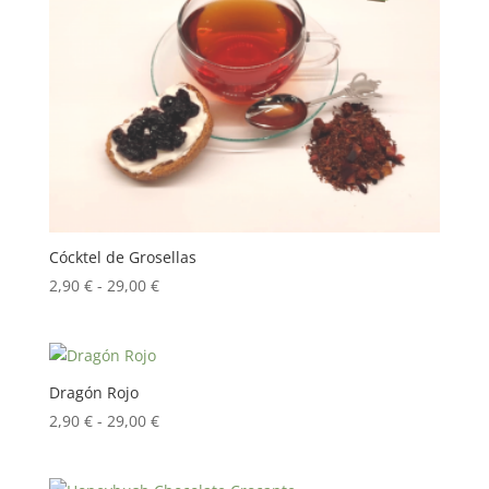
Cócktel de Grosellas
Rango
2,90
€
-
29,00
€
de
precios:
desde
2,90 €
Dragón Rojo
hasta
Rango
2,90
€
-
29,00
€
29,00 €
de
precios: