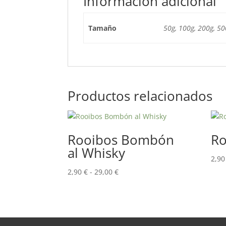
Información adicional
Tamaño
50g, 100g, 200g, 50
Productos relacionados
Rooibos Bombón
Ro
al Whisky
2,9
Rango
2,90
€
-
29,00
€
de
precios:
desde
2,90 €