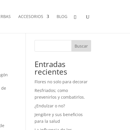
ERBAS
ACCESORIOS
BLOG
Buscar
Entradas
recientes
ragón
Flores no solo para decorar
s de
Resfriados; como
prevenirlos y combatirlos.
¿Endulzar o no?
Jengibre y sus beneficios
para la salud
 de
La influencia de los