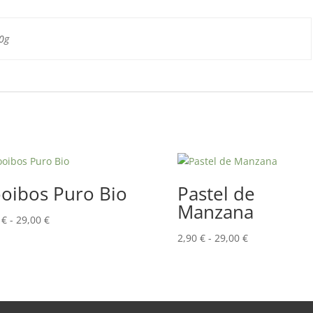
0g
oibos Puro Bio
Pastel de
Manzana
Rango
0
€
-
29,00
€
de
Rango
2,90
€
-
29,00
€
precios:
de
desde
precios:
2,90 €
desde
hasta
2,90 €