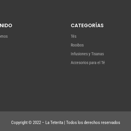
29,00 €
hasta
29,00 €
NIDO
CATEGORÍAS
omos
Tés
Rooibos
Infusiones y Tisanas
Accesorios para el Té
Copyright © 2022 – La Teterita | Todos los derechos reservados