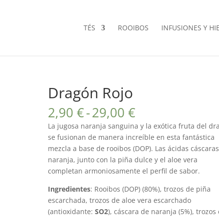
TÉS
ROOIBOS
INFUSIONES Y HI
Dragón Rojo
Rango
2,90
€
-
29,00
€
de
La jugosa naranja sanguina y la exótica fruta del d
precios:
se fusionan de manera increíble en esta fantástica
desde
mezcla a base de rooibos (DOP). Las ácidas cáscara
2,90 €
naranja, junto con la piña dulce y el aloe vera
hasta
completan armoniosamente el perfil de sabor.
29,00 €
Ingredientes
: Rooibos (DOP) (80%), trozos de piña
escarchada, trozos de aloe vera escarchado
(antioxidante:
SO2
), cáscara de naranja (5%), trozos