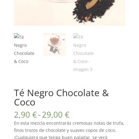
Té Negro Chocolate &
Coco
Rango
2,90
€
-
29,00
€
de
En esta mezcla encontrarás cremosas notas de trufa,
precios:
finos trozos de chocolate y suaves copos de coco.
desde
¡Cualquiera que tenga buen paladar, se verá