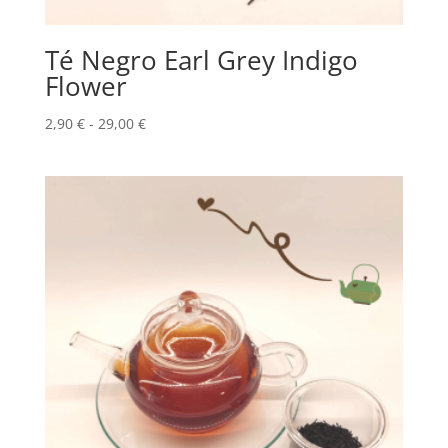
Té Negro Earl Grey Indigo
Flower
Rango
2,90
€
-
29,00
€
de
precios:
desde
2,90 €
hasta
29,00 €