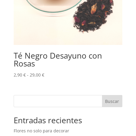
Té Negro Desayuno con
Rosas
Rango
2,90
€
-
29,00
€
de
precios:
desde
Buscar
2,90 €
hasta
29,00 €
Entradas recientes
Flores no solo para decorar