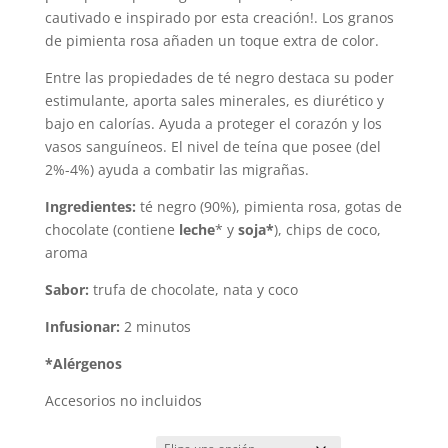
2,90 €
cautivado e inspirado por esta creación!. Los granos
hasta
de pimienta rosa añaden un toque extra de color.
29,00 €
Entre las propiedades de té negro destaca su poder
estimulante, aporta sales minerales, es diurético y
bajo en calorías. Ayuda a proteger el corazón y los
vasos sanguíneos. El nivel de teína que posee (del
2%-4%) ayuda a combatir las migrañas.
Ingredientes:
té negro (90%), pimienta rosa, gotas de
chocolate (contiene
leche
* y
soja*
), chips de coco,
aroma
Sabor:
trufa de chocolate, nata y coco
Infusionar:
2 minutos
*Alérgenos
Accesorios no incluidos