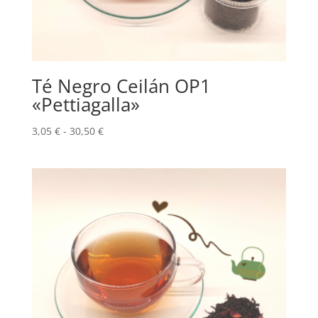
Té Negro Ceilán OP1
«Pettiagalla»
Rango
3,05
€
-
30,50
€
de
precios:
desde
3,05 €
hasta
30,50 €